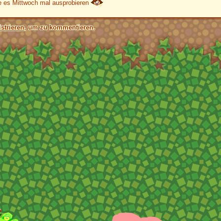
e es Mittwoch mal ausprobieren
strieren
, um zu kommentieren.