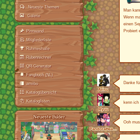
Neueste Themen
Man kann
Galerie
Wenn man
einen Se
Probiert
Pinnwand
Mitgliederliste
Ruhmeshalle
Rübenrechner
QR-Generator
Fangbuch (NL)
Danke fü
amiibo
Arisu
Katalogübersicht
Kataloglisten
kenn ich
Ryuu
Neueste Bilder
Ooh muss
PandoraHearts