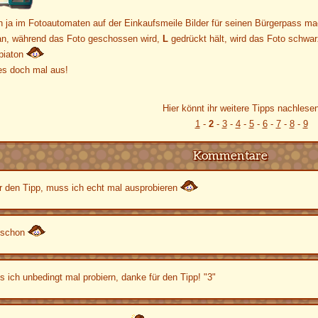
 ja im Fotoautomaten auf der Einkaufsmeile Bilder für seinen Bürgerpass m
, während das Foto geschossen wird,
L
gedrückt hält, wird das Foto schw
piaton
 es doch mal aus!
Hier könnt ihr weitere Tipps nachles
1
-
2
-
3
-
4
-
5
-
6
-
7
-
8
-
9
Kommentare
r den Tipp, muss ich echt mal ausprobieren
 schon
 ich unbedingt mal probiern, danke für den Tipp! "3"