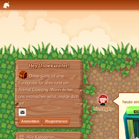
Hey Unbekannter!
Diese Seite ist eine
Fundgrube für alles rund um
Animal Crossing. Wenn du bei
uns mitmachen willst, melde dich
heute ein
an!
hirnregen
Anmelden
Registrieren
Alle Kategorien