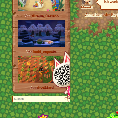
Ich werd
Manutz
Anmelden
oder
Regi
Von
Mireille_Castano
Von
kathi_cupcake
Von
aliceZZard