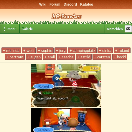
Wiki
Forum
Discord
Katalog
⋮ Menü
Galerie
Anmelden
+ melinda
+ wolli
+ sophie
+ jörg
+ campingplatz
+ oinka
+ roland
+ bertram
+ augen
+ emil
+ sascha
+ astrid
+ carsten
+ bocki