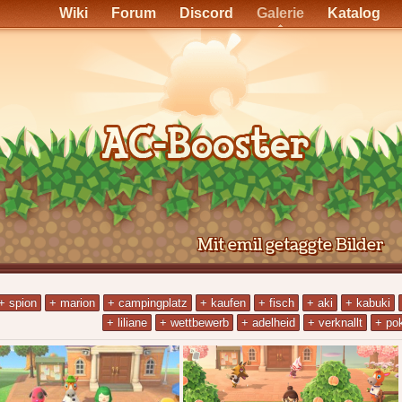
Wiki
Forum
Discord
Galerie
Katalog
Mit emil getaggte Bilder
+ spion
+ marion
+ campingplatz
+ kaufen
+ fisch
+ aki
+ kabuki
+ liliane
+ wettbewerb
+ adelheid
+ verknallt
+ po