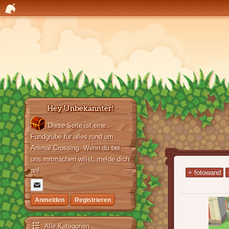
Hey Unbekannter!
Diese Seite ist eine
Fundgrube für alles rund um
Animal Crossing. Wenn du bei
uns mitmachen willst, melde dich
an!
+ fotowand
Anmelden
Registrieren
Alle Kategorien