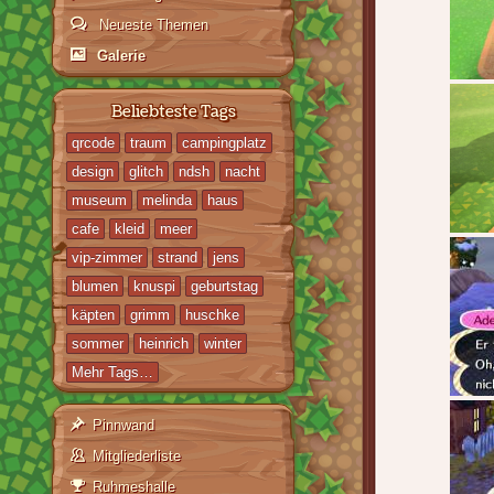
Neueste Themen
Galerie
Beliebteste Tags
qrcode
traum
campingplatz
design
glitch
ndsh
nacht
museum
melinda
haus
cafe
kleid
meer
vip-zimmer
strand
jens
blumen
knuspi
geburtstag
käpten
grimm
huschke
sommer
heinrich
winter
Mehr Tags…
Pinnwand
Mitgliederliste
Ruhmeshalle