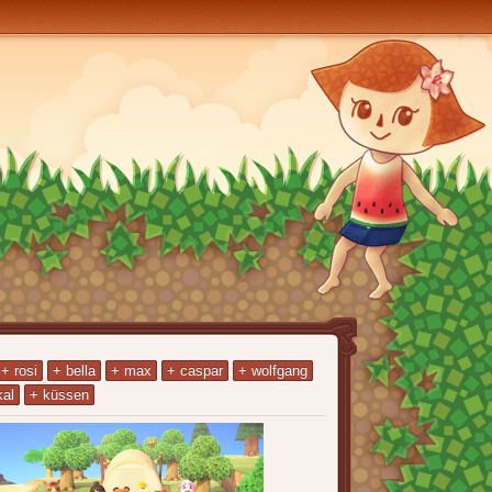
+ rosi
+ bella
+ max
+ caspar
+ wolfgang
kal
+ küssen