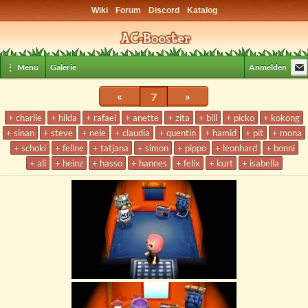
Wiki
Forum
Discord
Katalog
⋮ Menü
Galerie
Anmelden
«
7
»
+ charlie
+ hilda
+ rafael
+ anette
+ zita
+ bill
+ picko
+ kokong
+ sinan
+ steve
+ nele
+ claudia
+ quentin
+ hamid
+ pit
+ mona
+ schoki
+ feline
+ tatjana
+ simon
+ pippo
+ leonhard
+ bonni
+ ali
+ heinz
+ hasso
+ hannes
+ felix
+ kurt
+ isabella