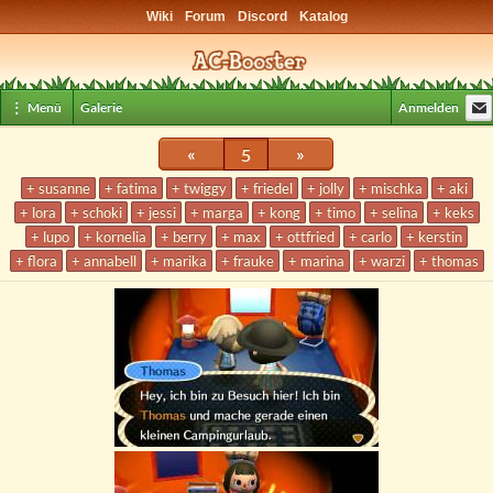
Wiki
Forum
Discord
Katalog
⋮ Menü
Galerie
Anmelden
«
5
»
+ susanne
+ fatima
+ twiggy
+ friedel
+ jolly
+ mischka
+ aki
+ lora
+ schoki
+ jessi
+ marga
+ kong
+ timo
+ selina
+ keks
+ lupo
+ kornelia
+ berry
+ max
+ ottfried
+ carlo
+ kerstin
+ flora
+ annabell
+ marika
+ frauke
+ marina
+ warzi
+ thomas