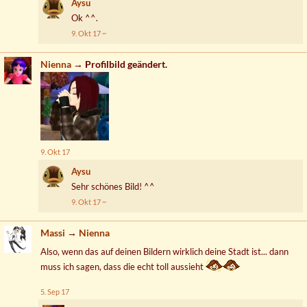
Aysu
Ok ^^.
9. Okt 17
Nienna
→ Profilbild geändert.
9. Okt 17
Aysu
Sehr schönes Bild! ^^
9. Okt 17
Massi
→
Nienna
Also, wenn das auf deinen Bildern wirklich deine Stadt ist... dann
muss ich sagen, dass die echt toll aussieht
5. Sep 17