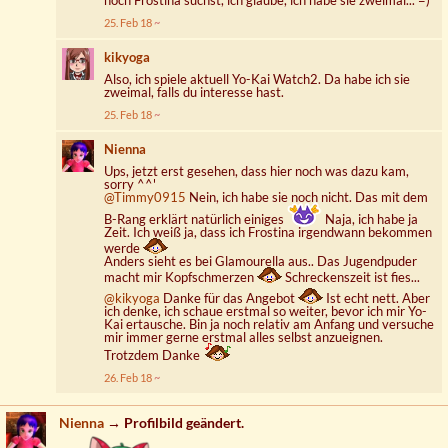
noch Frostina suchst, ich glaube, ich habe sie zweimal... =)
25. Feb 18
kikyoga
Also, ich spiele aktuell Yo-Kai Watch2. Da habe ich sie
zweimal, falls du interesse hast.
25. Feb 18
Nienna
Ups, jetzt erst gesehen, dass hier noch was dazu kam,
sorry ^^'
@Timmy0915
Nein, ich habe sie noch nicht. Das mit dem
B-Rang erklärt natürlich einiges
Naja, ich habe ja
Zeit. Ich weiß ja, dass ich Frostina irgendwann bekommen
werde
Anders sieht es bei Glamourella aus.. Das Jugendpuder
macht mir Kopfschmerzen
Schreckenszeit ist fies...
@kikyoga
Danke für das Angebot
Ist echt nett. Aber
ich denke, ich schaue erstmal so weiter, bevor ich mir Yo-
Kai ertausche. Bin ja noch relativ am Anfang und versuche
mir immer gerne erstmal alles selbst anzueignen.
Trotzdem Danke
26. Feb 18
Nienna
→ Profilbild geändert.