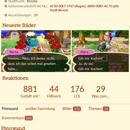
Stadtfrucht
Kirsche
Schlummeranschrift (ACNL)
6C00-00E7-5767 (Alagos).. 6B00-00B5-AC72 (alte
Stadt Alvion)
Auszeichnungen
19
Neueste Bilder
Reaktionen
881
44
176
29
Gefällt mir!
Hilfreich
LOL
Was zum...
Pinnwand
amiibo-Sammlung
Bilder
Themen
113
23
Kommentare
501
Pinnwand