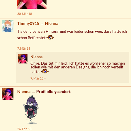
30. Mär 18
Timmy0915
→
Nienna
Tja der Jibanyan Hintergrund war leider schon weg, dass hatte ich
schon Befürchtet
7. Mär 18
Nienna
Oh je. Das tut mir leid.. Ich hätte es wohl eher so machen
sollen wie mit den anderen Designs, die ich noch verteilt
hatte.
7. Mär 18
Nienna
→ Profilbild geändert.
26. Feb 18