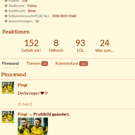
Punkte
536
Stadtname
Palma
Stadtfrucht
Birne
Schlummeranschrift (ACNL)
7E00-0019-93A0
Auszeichnungen
16
Reaktionen
152
8
93
24
Gefällt mir!
Hilfreich
LOL
Was zum...
Pinnwand
Themen
Kommentare
19
163
Pinnwand
Pingi
Derbysieger!
🖤
💛
21. Feb 21
Pingi
→ Profilbild geändert.