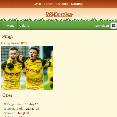
Wiki
Forum
Discord
Katalog
⋮ Menü
Galerie
Anmelden
Pingi
Derbysieger!
🖤
💛
Über
Beigetreten
18. Aug 17
Zuletzt aktiv
21. Mai 25
Rollen
Mitglied