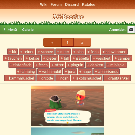
Wiki
Forum
Discord
Katalog
⋮ Menü
Galerie
Anmelden
«
1
»
+ kk
+ reiner
+ schnee
+ meer
+ nico
+ fisch
+ schwimmen
+ tauchen
+ kekse
+ dieter
+ bill
+ isabella
+ weisheit
+ camper
+ tintenfisch
+ fesch
+ otter
+ pinguin
+ denken
+ minispiel
+ camping
+ wohnmobil
+ juna
+ hupe
+ aphorismus
+ kammmuschel
+ qrcode
+ ndsh
+ jakobsmuschel
+ draufgänger