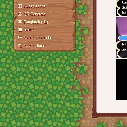
Rübenrechner
QR-Generator
Fangbuch (NL)
amiibo
Katalogübersicht
Kataloglisten