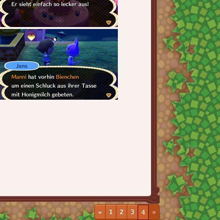
«
1
2
3
4
»