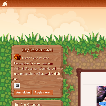
Hey Unbekannter!
Diese Seite ist eine
Fundgrube für alles rund um
Animal Crossing. Wenn du bei
uns mitmachen willst, melde dich
an!
Anmelden
Registrieren
Alle Kategorien