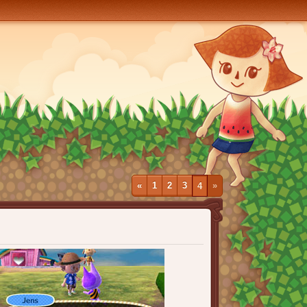
«
1
2
3
4
»