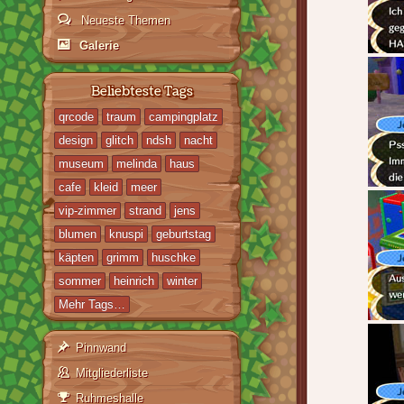
Neueste Themen
Galerie
Beliebteste Tags
qrcode
traum
campingplatz
design
glitch
ndsh
nacht
museum
melinda
haus
cafe
kleid
meer
vip-zimmer
strand
jens
blumen
knuspi
geburtstag
käpten
grimm
huschke
sommer
heinrich
winter
Mehr Tags…
Pinnwand
Mitgliederliste
Ruhmeshalle