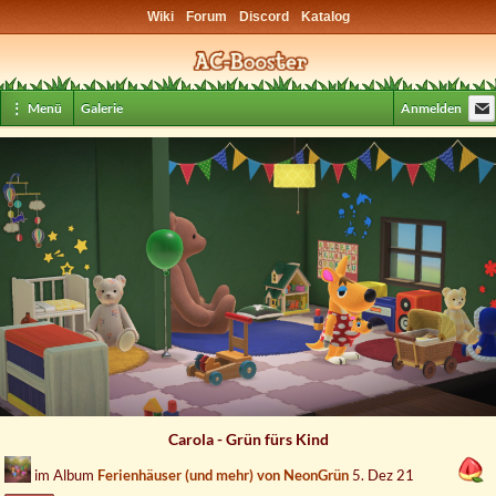
Wiki
Forum
Discord
Katalog
⋮ Menü
Galerie
Anmelden
Carola - Grün fürs Kind
im Album
Ferienhäuser (und mehr) von NeonGrün
5. Dez 21