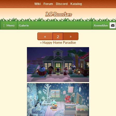
Wiki
Forum
Discord
Katalog
⋮ Menü
Galerie
Anmelden
«
2
»
« Happy Home Paradise