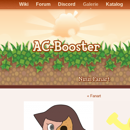
Wiki
Forum
Discord
Galerie
Katalog
Ninis Fanart
« Fanart