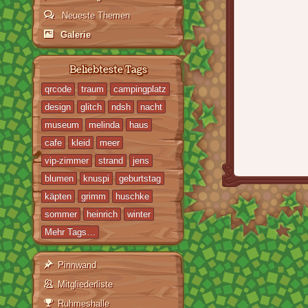
Neueste Themen
Galerie
Beliebteste Tags
qrcode
traum
campingplatz
design
glitch
ndsh
nacht
museum
melinda
haus
cafe
kleid
meer
vip-zimmer
strand
jens
blumen
knuspi
geburtstag
käpten
grimm
huschke
sommer
heinrich
winter
Mehr Tags…
Pinnwand
Mitgliederliste
Ruhmeshalle