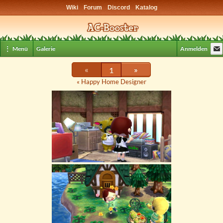
Wiki
Forum
Discord
Katalog
⋮ Menü
Galerie
Anmelden
«
1
»
« Happy Home Designer