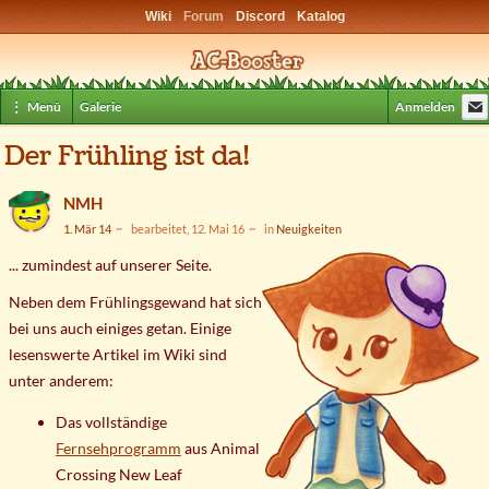
Wiki
Forum
Discord
Katalog
⋮ Menü
Galerie
Anmelden
Der Frühling ist da!
NMH
1. Mär 14
bearbeitet, 12. Mai 16
in
Neuigkeiten
... zumindest auf unserer Seite.
Neben dem Frühlingsgewand hat sich
bei uns auch einiges getan. Einige
lesenswerte Artikel im Wiki sind
unter anderem:
Das vollständige
Fernsehprogramm
aus Animal
Crossing New Leaf