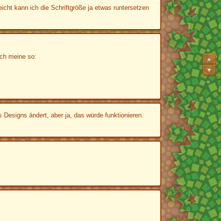
icht kann ich die Schriftgröße ja etwas runtersetzen
 ich meine so:
▲
▼
Designs ändert, aber ja, das würde funktionieren.