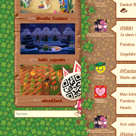
NMH
Danke! Be
Von
Mireille_Castano
@NMH
PandoraHearts
Ja dann 
Pandora 
Ungefähr
Von
kathi_cupcake
@Pandor
NMH
Warte abe
Man könn
Von
aliceZZard
kirina
Pandora
Hearts
Ach oder
PandoraHearts
@kirina
a