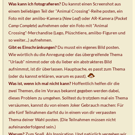
Was kann ich fotografieren?
Du kannst einen Screenshot aus
einem beliebigen Teil der "Animal Crossing"-Reihe posten, ein
Foto mit der amiibo-Kamera (
New Leaf
) oder AR-Kamera (
Pocket
Camp Complete
) aufnehmen oder ein Foto mit "Animal
Crossing"-Merchandise (Lego, Plüschtiere, amiibo-Figuren und
so weiter...) aufnehmen.
Gibt es Einschränkungen?
Du musst ein eigenes Bild posten.
Wie wörtlich du die Anregung oder das übergreifende Thema
"Urlaub" nimmst oder ob du lieber ein abstrakteres Bild
aufnimmst, ist dir überlassen. Hauptsache, es passt zum Thema
(oder du kannst erklären, warum es passt).
Was ist, wenn ich mal nicht kann?
Hoffentlich helfen dir die
zwei Themen, die im Voraus bekannt gegeben werden dabei,
dieses Problem zu umgehen. Solltest du trotzdem mal ein Thema
versäumen, kannst du von einem Joker Gebrauch machen: Für
alle fünf Teilnahmen darfst du in einem von dir verpassten
Thema deiner Wahl posten. (Die Teilnahmen müssen nicht
aufeinanderfolgend sein.)
Warum?
Zum Spaß. Als Inspiration. Und natürlich vergeben wir