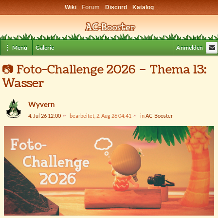
Wiki
Forum
Discord
Katalog
⋮ Menü
Galerie
Anmelden
📷
Foto-Challenge 2026 – Thema 13:
Wasser
Wyvern
4. Jul 26 12:00
bearbeitet, 2. Aug 26 04:41
in
AC-Booster