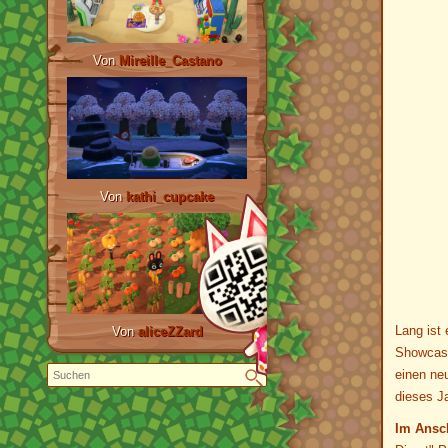
Von
Mireille_Castano
Von
kathi_cupcake
Lang ist
Von
aliceZZard
Showcase
einen ne
dieses Ja
Im Ansc