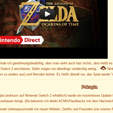
finde ich gewöhnungsbedürftig, aber man sieht auch fast nichts, also heißt es
Switch 2 erscheinen. Dafür zeigen sie allerdings verdächtig wenig...
Nint
hon zu anders aus) und Remake bisher. Es heißt überall nur, das Spiel werde 
Pokopia
pia (exklusiv auf Nintendo Switch 2 erhältlich) wurde ein kostenloses Updat
serbauen bringt. (Da bekomm ich direkt ACNH-Flashbacks mit dem Nachre
ende Unterwasserstadt mit neuen Möbeln, Outfits und Freunden (sie meinen