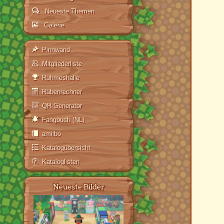
Neueste Themen
Galerie
Pinnwand
Mitgliederliste
Ruhmeshalle
Rübenrechner
QR-Generator
Fangbuch (NL)
amiibo
Katalogübersicht
Kataloglisten
Neueste Bilder