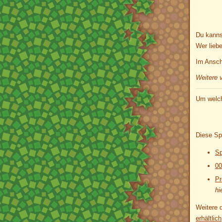
Du kanns
Wer lieb
Im Anschl
Weitere 
Um welch
Diese Sp
Sp
00
Pr
hi
Weitere d
erhältlich