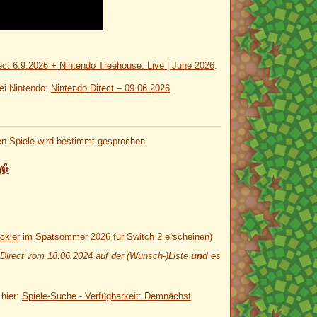
ect 6.9.2026 + Nintendo Treehouse: Live | June 2026
.
bei Nintendo:
Nintendo Direct – 09.06.2026
.
en Spiele wird bestimmt gesprochen.
nt
ckler
im Spätsommer 2026 für Switch 2 erscheinen)
 Direct vom 18.06.2024 auf der (Wunsch-)Liste
und
es
 hier:
Spiele-Suche - Verfügbarkeit: Demnächst