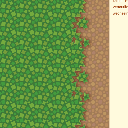
Direct"-P
vermutli
wechsel