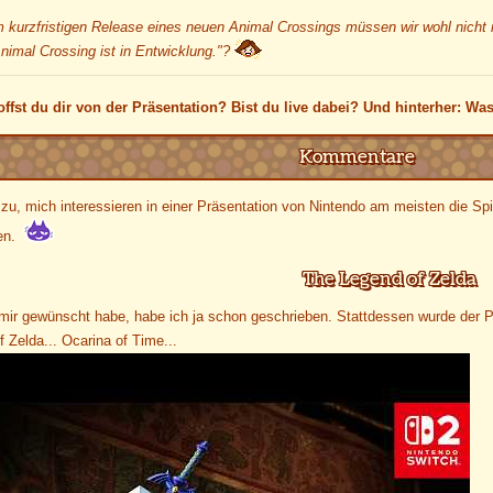
m kurzfristigen Release eines neuen Animal Crossings müssen wir wohl nicht 
nimal Crossing ist in Entwicklung."?
ffst du dir von der Präsentation? Bist du live dabei? Und hinterher: Was 
Kommentare
zu, mich interessieren in einer Präsentation von Nintendo am meisten die Spi
en.
The Legend of Zelda
mir gewünscht habe, habe ich ja schon geschrieben. Stattdessen wurde der Pla
 Zelda... Ocarina of Time...