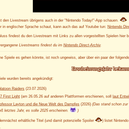
t den Livestream übrigens auch in der "Nintendo Today!"-App schauen.
er in englischer Sprache schaut, kann auch das auf Youtube tun:
Nintendo Dir
uss findest du den Livestream mit Links zu allen vorgestellten Spielen hier 
vergangene Livestreams findest du im
Nintendo Direct-Archiv
.
e Spiele es gehen könnte, ist noch ungewiss, aber über ein paar der folgend
Erscheinungsjahr bekan
iele wurden bereits angekündigt:
latoon Raiders
(23.07.2026)
7 First Light
(am 26.05.26 auf anderen Plattformen erschienen, soll
laut Entwi
ofessor Layton und die Neue Welt des Dampfes
(2026)
(Das stand schon zur
eß letztes Jahr, es solle 2025 erscheinen.
)
emnächst erhältliche Titel (und damit potenzielle Spoiler
) listet Nintendo
.