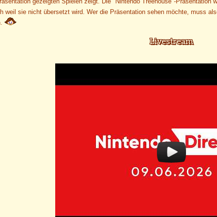
räsentation gezeigten Spielen zeigt. Die "Nintendo Treehouse"-Präsentation w
ch weil sie nicht übersetzt wird. Wer die Präsentation sehen möchte, muss al
n.
Livestream