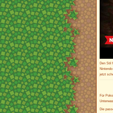
Den Stil 
Nintendo 
jetzt sc
Für Poko
Unterwas
Die pass