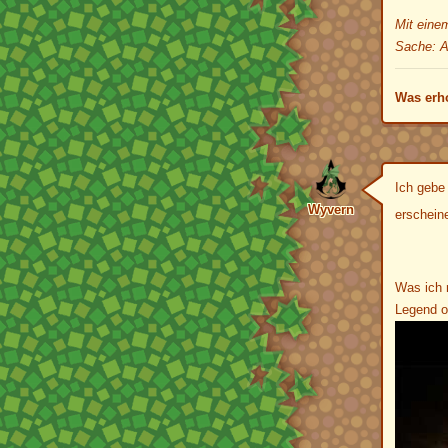
Mit eine
Sache: A
Was erho
Ich gebe 
Wyvern
erschein
Was ich 
Legend of