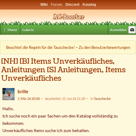
Wiki
Forum
Discord
Katalog
⋮ Menü
Galerie
Anmelden
Beachtet die Regeln für die Tauschecke!
–
Zu den Benutzerbewertungen
[NH] [B] Items Unverkäufliches,
Anleitungen [S] Anleitungen, Items
Unverkäufliches
brille
1. Mär 26 20:00
bearbeitet, 15. Jun 26 21:20
in
Tauschecke
Hallo,
Ich suche noch ein paar Sachen um den Katalog vollständig zu
bekommen.
Unverkäufliches Items suche ich zum behalten.