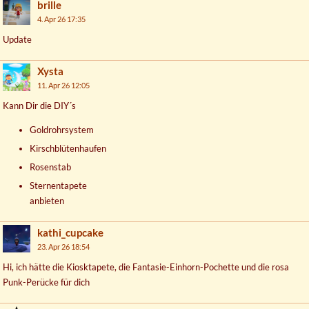
brille
4. Apr 26 17:35
Update
Xysta
11. Apr 26 12:05
Kann Dir die DIY´s
Goldrohrsystem
Kirschblütenhaufen
Rosenstab
Sternentapete
anbieten
kathi_cupcake
23. Apr 26 18:54
Hi, ich hätte die Kiosktapete, die Fantasie-Einhorn-Pochette und die rosa
Punk-Perücke für dich