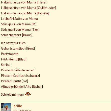
Häkelschürze von Mama [Tiere]
Häkelschürze von Mama [Quiltmuster]
Häkelschürze von Mama [Familie]
Lebhaft-Matte von Mama
Strickpulli von Mama [M]
Strickpulli von Mama [Tier]
Schlabbershirt [Braun]
Ich hätte für Dich:
Geburtstagstisch [Bunt]
Partytapete
FHA-Hemd [Blau]
Sphinx
Piratenschiffssteuerrad
Piraten-Kopftuch [schwarz]
Piraten-Outfit [rot]
Altpapierbündel [Alte Bücher]
Schreib mir gern
brille
13. Jul 26 19:36