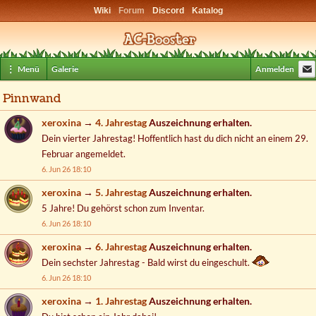
Wiki
Forum
Discord
Katalog
⋮ Menü
Galerie
Anmelden
Pinnwand
Aktivitätenliste
xeroxina
→
4. Jahrestag
Auszeichnung erhalten.
Dein vierter Jahrestag! Hoffentlich hast du dich nicht an einem 29.
Februar angemeldet.
6. Jun 26 18:10
xeroxina
→
5. Jahrestag
Auszeichnung erhalten.
5 Jahre! Du gehörst schon zum Inventar.
6. Jun 26 18:10
xeroxina
→
6. Jahrestag
Auszeichnung erhalten.
Dein sechster Jahrestag - Bald wirst du eingeschult.
6. Jun 26 18:10
xeroxina
→
1. Jahrestag
Auszeichnung erhalten.