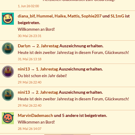
1. Jun 26 02:00
diana_bif
,
Hummel
,
Haike
,
Mattis
,
Sophie207
und
SL1mG
ist
beigetreten.
Willkommen an Bord!
30. Mai 26 23:31
Darlyn
→
2. Jahrestag
Auszeichnung erhalten.
Heute ist dein zweiter Jahrestag in diesem Forum, Glückwunsch!
31. Mai 26 13:18
nini13
→
1. Jahrestag
Auszeichnung erhalten.
Du bist schon ein Jahr dabei!
29. Mai 26 22:40
nini13
→
2. Jahrestag
Auszeichnung erhalten.
Heute ist dein zweiter Jahrestag in diesem Forum, Glückwunsch!
29. Mai 26 22:40
MarvinDademasch
und 5 andere ist beigetreten.
Willkommen an Bord!
28. Mai 26 14:07