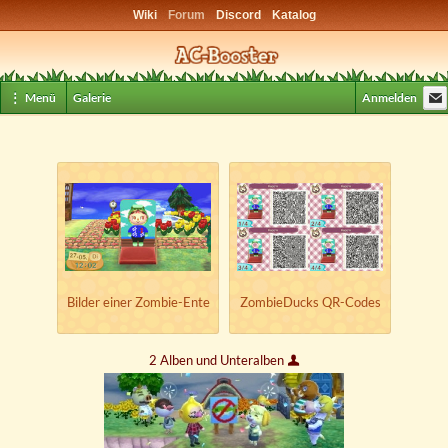
Wiki
Forum
Discord
Katalog
⋮ Menü
Galerie
Anmelden
Bilder einer Zombie-Ente
ZombieDucks QR-Codes
2 Alben und Unteralben