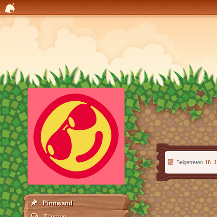
Beigetreten
18. J
Pinnwand
Themen