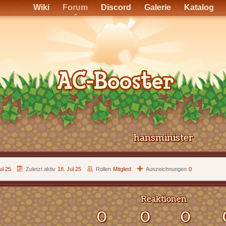
Wiki
Forum
Discord
Galerie
Katalog
hansminister
ul 25
Zuletzt aktiv
18. Jul 25
Rollen
Mitglied
Auszeichnungen
0
Reaktionen
0
0
0