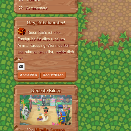
Kommentare
Hey Unbekannter!
Diese Seite ist eine
Fundgrube für alles rund um
Animal Crossing. Wenn du bei
uns mitmachen willst, melde dich
an!
Anmelden
Registrieren
Neueste Bilder
Von
Mireille_Castano