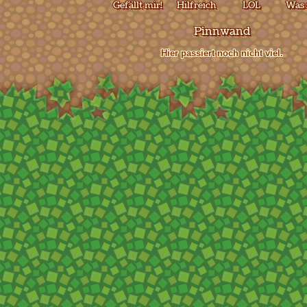
Gefällt mir!
Hilfreich
LOL
Was 
Pinnwand
Hier passiert noch nicht viel.