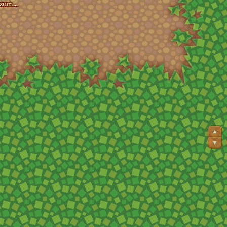
zum...
▲
▼