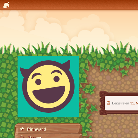
Beigetreten
31. 
Pinnwand
Themen