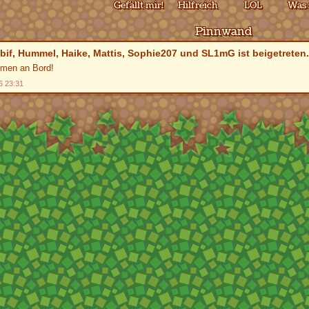
Gefällt mir!
Hilfreich
LOL
Was 
Pinnwand
bif
,
Hummel
,
Haike
,
Mattis
,
Sophie207
und
SL1mG
ist beigetreten.
men an Bord!
6 23:31