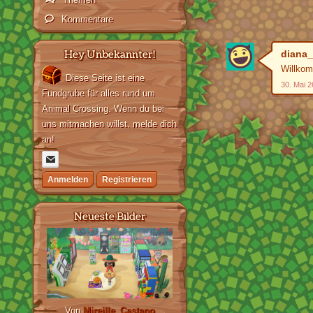
Kommentare
Hey Unbekannter!
diana_
Willkom
Diese Seite ist eine
30. Mai 2
Fundgrube für alles rund um
Animal Crossing. Wenn du bei
uns mitmachen willst, melde dich
an!
Anmelden
Registrieren
Neueste Bilder
Von
Mireille_Castano