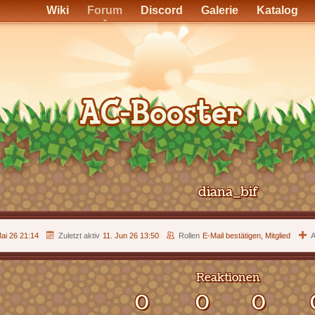
Wiki
Forum
Discord
Galerie
Katalog
diana_bif
Mai 26 21:14
Zuletzt aktiv
11. Jun 26 13:50
Rollen
E-Mail bestätigen, Mitglied
A
Reaktionen
0
0
0