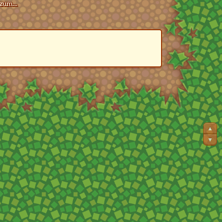
zum...
▲
▼