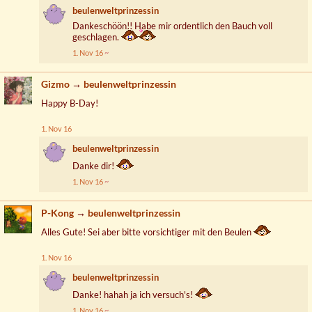
beulenweltprinzessin
Dankeschöön!! Habe mir ordentlich den Bauch voll
geschlagen.
1. Nov 16
Gizmo
→
beulenweltprinzessin
Happy B-Day!
1. Nov 16
beulenweltprinzessin
Danke dir!
1. Nov 16
P-Kong
→
beulenweltprinzessin
Alles Gute! Sei aber bitte vorsichtiger mit den Beulen
1. Nov 16
beulenweltprinzessin
Danke! hahah ja ich versuch's!
1. Nov 16