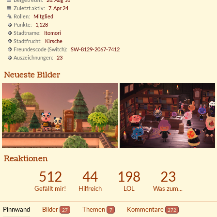
Zuletzt aktiv
7. Apr 24
Rollen
Mitglied
Punkte
1,128
Stadtname
Itomori
Stadtfrucht
Kirsche
Freundescode (Switch)
SW-8129-2067-7412
Auszeichnungen
23
Neueste Bilder
Reaktionen
512
44
198
23
Gefällt mir!
Hilfreich
LOL
Was zum...
Pinnwand
Bilder
Themen
Kommentare
27
7
272