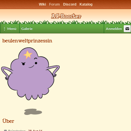
Wiki
Forum
Discord
Katalog
⋮ Menü
Galerie
Anmelden
beulenweltprinzessin
Über
Beigetreten
28. Aug 16