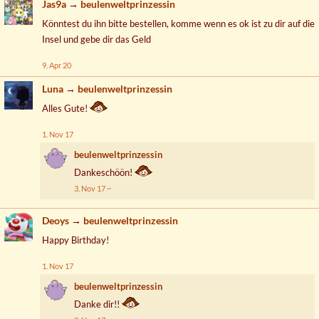
Jas9a
→
beulenweltprinzessin
Könntest du ihn bitte bestellen, komme wenn es ok ist zu dir auf die
Insel und gebe dir das Geld
9. Apr 20
Luna
→
beulenweltprinzessin
Alles Gute!
1. Nov 17
beulenweltprinzessin
Dankeschöön!
3. Nov 17
Deoys
→
beulenweltprinzessin
Happy Birthday!
1. Nov 17
beulenweltprinzessin
Danke dir!!