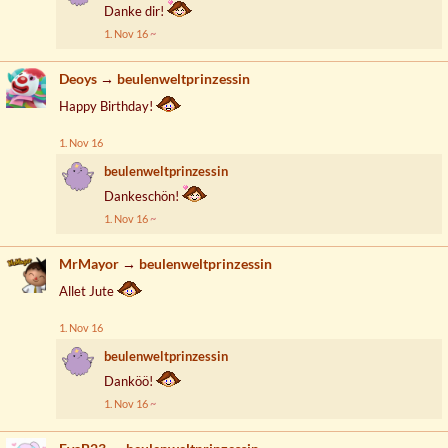
Danke dir!
1. Nov 16
Deoys
→
beulenweltprinzessin
Happy Birthday!
1. Nov 16
beulenweltprinzessin
Dankeschön!
1. Nov 16
MrMayor
→
beulenweltprinzessin
Allet Jute
1. Nov 16
beulenweltprinzessin
Danköö!
1. Nov 16