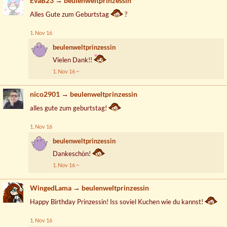
EvaB23
→
beulenweltprinzessin
Alles Gute zum Geburtstag
?
1. Nov 16
beulenweltprinzessin
Vielen Dank!!
1. Nov 16
nico2901
→
beulenweltprinzessin
alles gute zum geburtstag!
1. Nov 16
beulenweltprinzessin
Dankeschön!
1. Nov 16
WingedLama
→
beulenweltprinzessin
Happy Birthday Prinzessin! Iss soviel Kuchen wie du kannst!
1. Nov 16