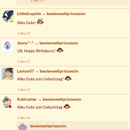
3. Nov 17
LittleSceptile
→
beulenweltprinzessin
Alles Gute!
1. Nov 17
Jenny^-^
→
beulenweltprinzessin
Uiii, Happy Birthdayyy!
1. Nov 17
Layton07
→
beulenweltprinzessin
Alles Gute zum Geburtstag!
1. Nov 17
Kathrainer
→
beulenweltprinzessin
Alles Gute zum Geburtstag
1. Nov 16
beulenweltprinzessin