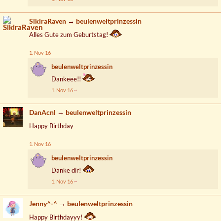
SikiraRaven
→
beulenweltprinzessin
Alles Gute zum Geburtstag!
1. Nov 16
beulenweltprinzessin
Dankeee!!
1. Nov 16
DanAcnl
→
beulenweltprinzessin
Happy Birthday
1. Nov 16
beulenweltprinzessin
Danke dir!
1. Nov 16
Jenny^-^
→
beulenweltprinzessin
Happy Birthdayyy!