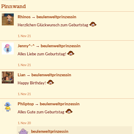
Pinnwand
Rhinos
→
beulenweltprinzessin
Herzlichen Glückwunsch zum Geburtstag
1. Nov 21
Jenny^-^
→
beulenweltprinzessin
Alles Liebe zum Geburtstag!
1. Nov 21
Lian
→
beulenweltprinzessin
Happy Birthday!
1. Nov 21
Phliptop
→
beulenweltprinzessin
Alles Gute zum Geburtstag
1. Nov 20
beulenweltprinzessin