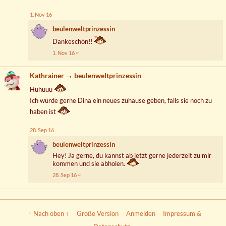
1. Nov 16
beulenweltprinzessin
Dankeschön!!
1. Nov 16
Kathrainer
→
beulenweltprinzessin
Huhuuu
Ich würde gerne Dina ein neues zuhause geben, falls sie noch zu
haben ist
28. Sep 16
beulenweltprinzessin
Hey! Ja gerne, du kannst ab jetzt gerne jederzeit zu mir
kommen und sie abholen.
28. Sep 16
↑ Nach oben ↑
Große Version
Anmelden
Impressum &