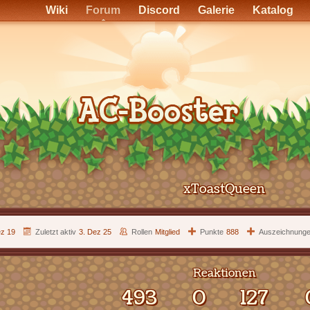
Wiki
Forum
Discord
Galerie
Katalog
xToastQueen
ez 19
Zuletzt aktiv
3. Dez 25
Rollen
Mitglied
Punkte
888
Auszeichnung
Reaktionen
493
0
127