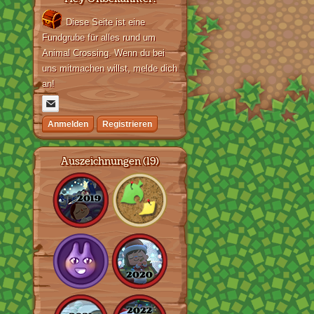
Diese Seite ist eine
Fundgrube für alles rund um
Animal Crossing. Wenn du bei
uns mitmachen willst, melde dich
an!
Anmelden
Registrieren
Auszeichnungen (19)