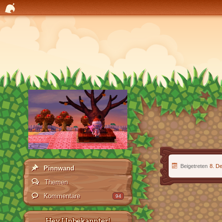
Beigetreten
8. D
Pinnwand
Themen
Kommentare
94
Hey Unbekannter!