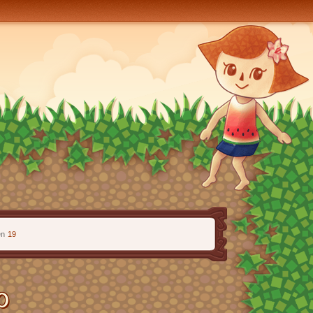
en
19
0