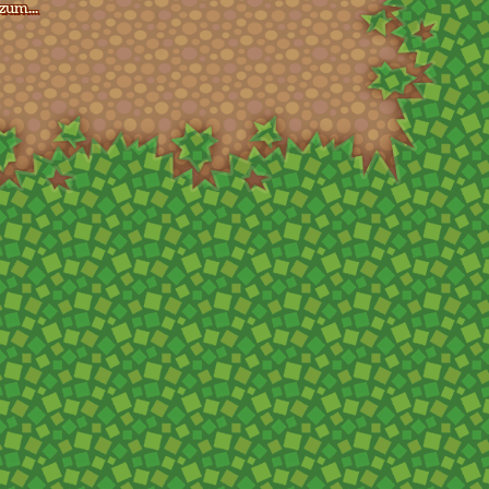
zum...