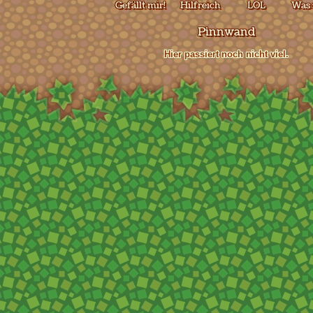
Gefällt mir!
Hilfreich
LOL
Was 
Pinnwand
Hier passiert noch nicht viel.