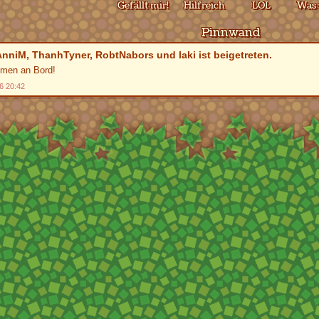
Gefällt mir!
Hilfreich
LOL
Was 
Pinnwand
AnniM
,
ThanhTyner
,
RobtNabors
und
laki
ist beigetreten.
men an Bord!
6 20:42