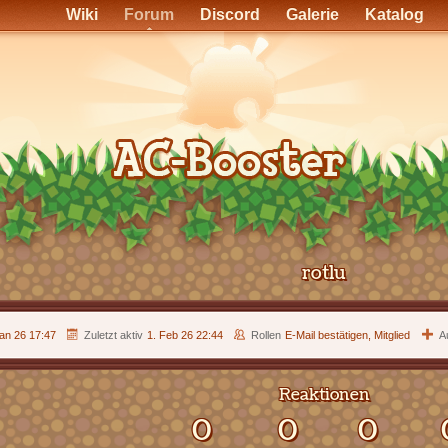
Wiki
Forum
Discord
Galerie
Katalog
rotlu
Jan 26 17:47
Zuletzt aktiv
1. Feb 26 22:44
Rollen
E-Mail bestätigen, Mitglied
A
Reaktionen
0
0
0