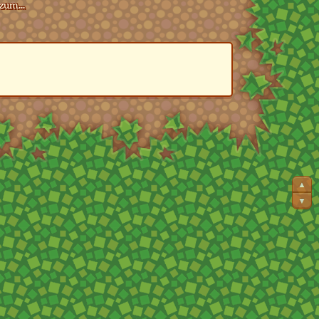
zum...
▲
▼