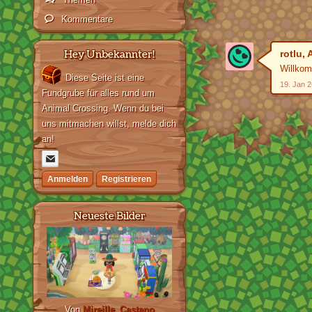
Kommentare
Hey Unbekannter!
rotlu
,
Willkom
Diese Seite ist eine
19. Jan 2
Fundgrube für alles rund um
Animal Crossing. Wenn du bei
uns mitmachen willst, melde dich
an!
Anmelden
Registrieren
Neueste Bilder
Von
Mireille_Castano