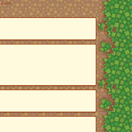
zum...