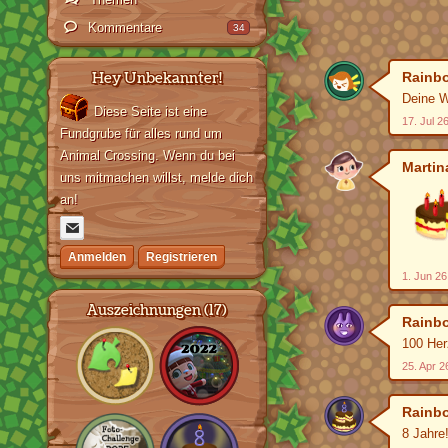
Kommentare
34
Hey Unbekannter!
Rainb
Deine W
Diese Seite ist eine
17. Jul 2
Fundgrube für alles rund um
Animal Crossing. Wenn du bei
Martin
uns mitmachen willst, melde dich
an!
Anmelden
Registrieren
1. Jun 26
Auszeichnungen (17)
Rainb
100 Her
25. Apr 2
Rainb
8 Jahre