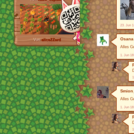
23. Jun 1
Osana
Von
aliceZZard
Alles G
1. Jun 18
1
Smion
Alles G
1. Jun 18
1