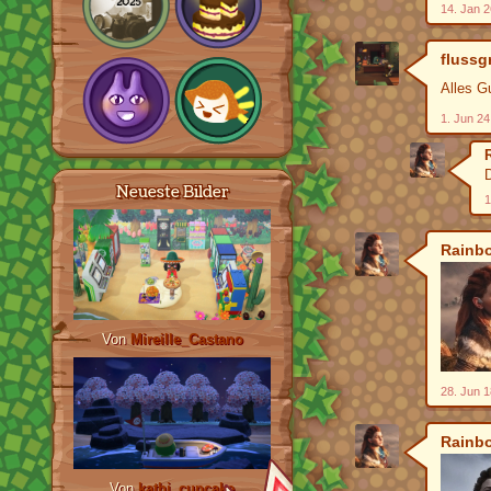
14. Jan 2
flussg
Alles G
1. Jun 24
Neueste Bilder
1
Rainb
Von
Mireille_Castano
28. Jun 1
Rainb
Von
kathi_cupcake