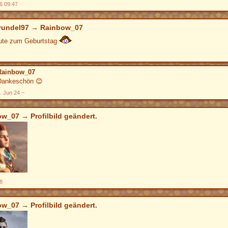
6 09:47
rundel97
→
Rainbow_07
ute zum Geburtstag
Rainbow_07
Dankeschön
😊
. Jun 24
ow_07
→ Profilbild geändert.
8
ow_07
→ Profilbild geändert.