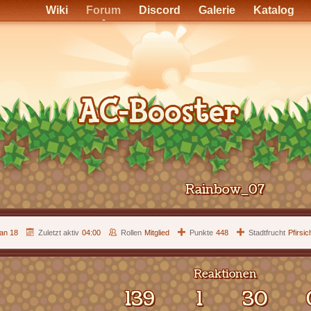
Wiki
Forum
Discord
Galerie
Katalog
Rainbow_07
Jan 18
Zuletzt aktiv
04:00
Rollen
Mitglied
Punkte
448
Stadtfrucht
Pfirsic
Reaktionen
139
1
30