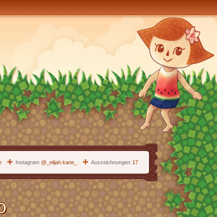
h
Instagram
@
_elijah.kane_
Auszeichnungen
17
0