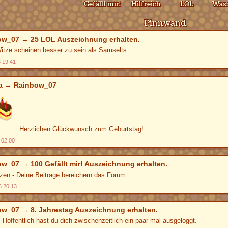
Gefällt mir!
Hilfreich
LOL
Was 
Pinnwand
ow_07
→
25 LOL
Auszeichnung erhalten.
itze scheinen besser zu sein als Samselts.
6 19:41
a
→
Rainbow_07
Herzlichen Glückwunsch zum Geburtstag!
 02:00
ow_07
→
100 Gefällt mir!
Auszeichnung erhalten.
zen - Deine Beiträge bereichern das Forum.
6 20:13
ow_07
→
8. Jahrestag
Auszeichnung erhalten.
! Hoffentlich hast du dich zwischenzeitlich ein paar mal ausgeloggt.