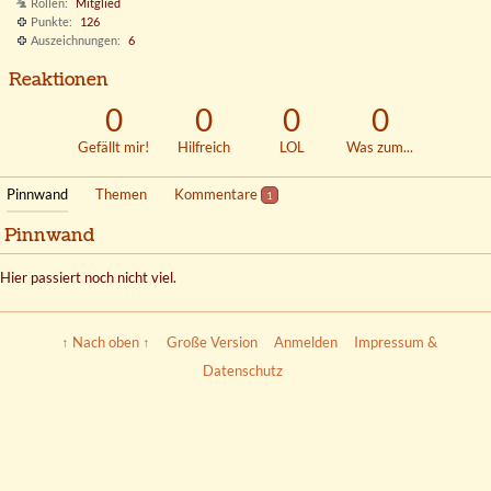
Rollen
Mitglied
Punkte
126
Auszeichnungen
6
Reaktionen
0
0
0
0
Gefällt mir!
Hilfreich
LOL
Was zum...
Pinnwand
Themen
Kommentare
1
Pinnwand
Hier passiert noch nicht viel.
↑ Nach oben ↑
Große Version
Anmelden
Impressum &
Datenschutz