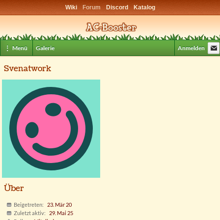
Wiki
Forum
Discord
Katalog
⋮ Menü
Galerie
Anmelden
Svenatwork
Über
Beigetreten
23. Mär 20
Zuletzt aktiv
29. Mai 25