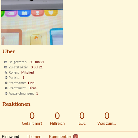
Über
Beigetreten
30. Jun 21
Zuletzt aktiv
3. Jul 21
Rollen
Mitglied
Punkte
1
Stadtname
Dori
Stadtfrucht
Birne
Auszeichnungen
1
Reaktionen
0
0
0
0
Gefällt mir!
Hilfreich
LOL
Was zum...
Pinnwand
Themen
Kommentare
2