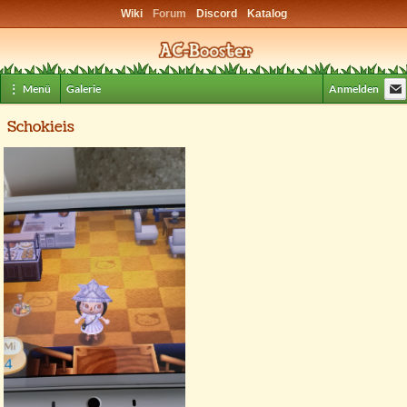
Wiki
Forum
Discord
Katalog
⋮ Menü
Galerie
Anmelden
Schokieis