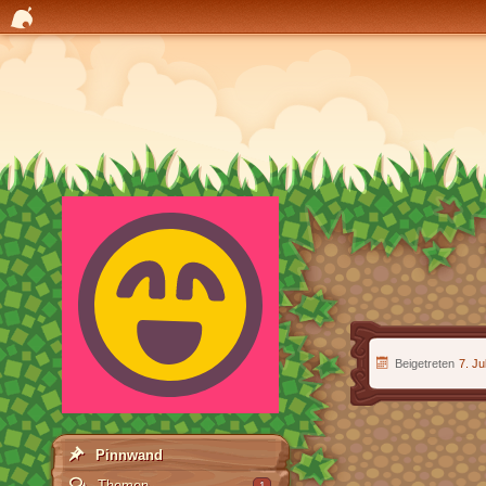
Beigetreten
7. Ju
Pinnwand
Themen
1