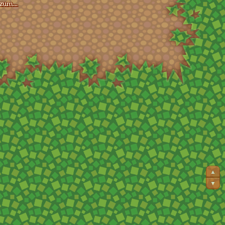
zum...
▲
▼