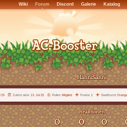
Wiki
Forum
Discord
Galerie
Katalog
HanniSanni
l 25
Zuletzt aktiv
13. Jul 25
Rollen
Mitglied
Punkte
1
Stadtfrucht
Orang
Reaktionen
0
0
0