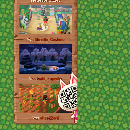
Neueste Bilder
Von
Mireille_Castano
Von
kathi_cupcake
Von
aliceZZard