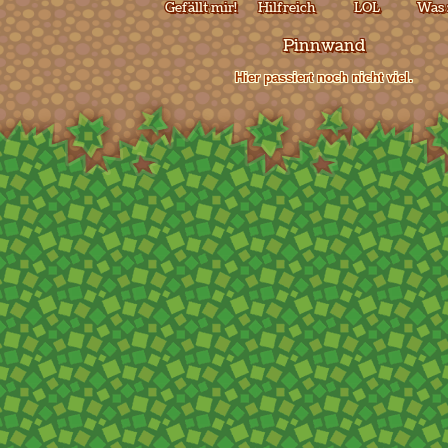
Gefällt mir!
Hilfreich
LOL
Was 
Pinnwand
Hier passiert noch nicht viel.