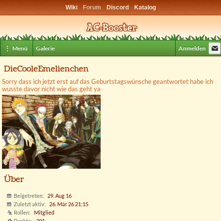
Wiki
Forum
Discord
Katalog
⋮ Menü
Galerie
Anmelden
DieCooleEmelienchen
Sorry dass ich jetzt erst auf das Geburtstagswünsche geantwortet habe ich
wusste davor nicht wie das geht ya
Über
Beigetreten
29. Aug 16
Zuletzt aktiv
26. Mär 26 21:15
Rollen
Mitglied
Punkte
291