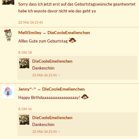
Sorry dass ich jetzt erst auf das Geburtstagswünsche geantwortet
habe ich wusste davor nicht wie das geht ya
23. Mär 26 21:41
MelliSmiley
→
DieCooleEmelienchen
Allles Gute zum Geburtstag
8. Okt 18
DieCooleEmelienchen
Dankeschön
23. Mär 26 21:41
Jenny^-^
→
DieCooleEmelienchen
Happy Birthdaaaaaaaaaaaaaaaay!
8. Okt 16
DieCooleEmelienchen
Dankeschön
23. Mär 26 21:41