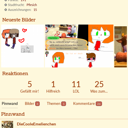
Stadtfrucht
Pfirsich
Auszeichnungen
15
Neueste Bilder
Reaktionen
5
1
11
25
Gefällt mir!
Hilfreich
LOL
Was zum...
Pinnwand
Bilder
Themen
Kommentare
4
1
26
Pinnwand
DieCooleEmelienchen