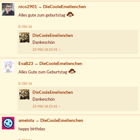
nico2901
→
DieCooleEmelienchen
Alles gute zum geburtstag
8. Okt 16
DieCooleEmelienchen
Dankeschön
23. Mär 26 21:41
EvaB23
→
DieCooleEmelienchen
Alles Gute zum Geburtstag
8. Okt 16
DieCooleEmelienchen
Dankeschön
23. Mär 26 21:41
amelota
→
DieCooleEmelienchen
happy birthday