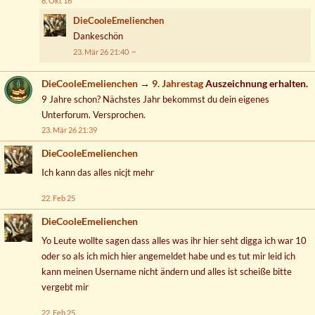
8. Okt 16
DieCooleEmelienchen
Dankeschön
23. Mär 26 21:40
DieCooleEmelienchen
→
9. Jahrestag
Auszeichnung erhalten.
9 Jahre schon? Nächstes Jahr bekommst du dein eigenes
Unterforum. Versprochen.
23. Mär 26 21:39
DieCooleEmelienchen
Ich kann das alles nicjt mehr
22. Feb 25
DieCooleEmelienchen
Yo Leute wollte sagen dass alles was ihr hier seht digga ich war 10
oder so als ich mich hier angemeldet habe und es tut mir leid ich
kann meinen Username nicht ändern und alles ist scheiße bitte
vergebt mir
22. Feb 25