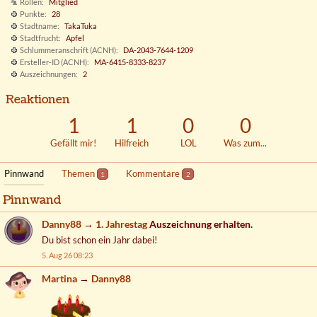
Rollen
Mitglied
Punkte
28
Stadtname
TakaTuka
Stadtfrucht
Apfel
Schlummeranschrift (ACNH)
DA-2043-7644-1209
Ersteller-ID (ACNH)
MA-6415-8333-8237
Auszeichnungen
2
Reaktionen
1
1
0
0
Gefällt mir!
Hilfreich
LOL
Was zum...
Pinnwand
Themen
Kommentare
1
2
Pinnwand
Danny88
→
1. Jahrestag
Auszeichnung erhalten.
Du bist schon ein Jahr dabei!
5. Aug 26 08:23
Martina
→
Danny88