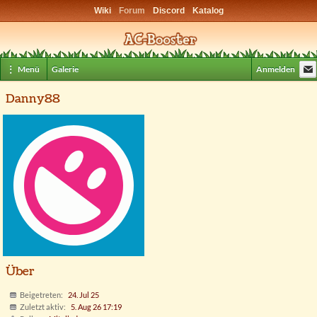
Wiki
Forum
Discord
Katalog
⋮ Menü
Galerie
Anmelden
Danny88
Über
Beigetreten
24. Jul 25
Zuletzt aktiv
5. Aug 26 17:19