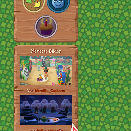
Neueste Bilder
Von
Mireille_Castano
Von
kathi_cupcake