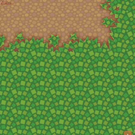
zum...
▲