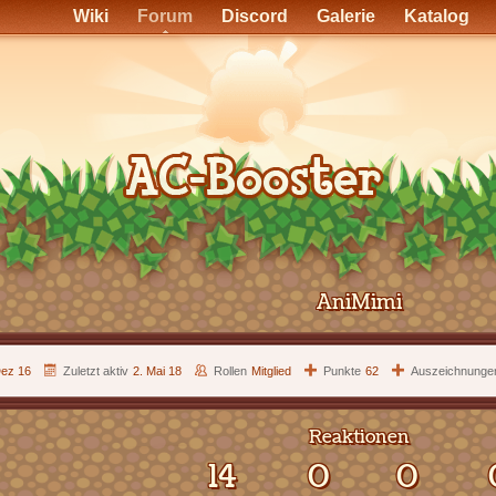
Wiki
Forum
Discord
Galerie
Katalog
AniMimi
Dez 16
Zuletzt aktiv
2. Mai 18
Rollen
Mitglied
Punkte
62
Auszeichnunge
Reaktionen
14
0
0