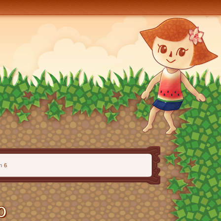
n
6
0