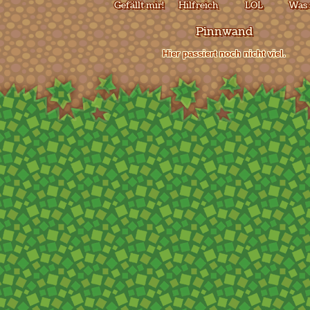
Gefällt mir!
Hilfreich
LOL
Was 
Pinnwand
Hier passiert noch nicht viel.