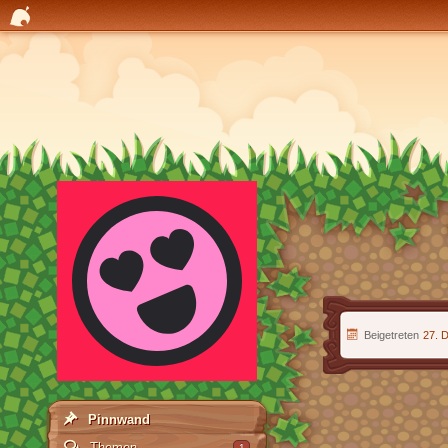
Beigetreten
27. 
Pinnwand
Themen
1