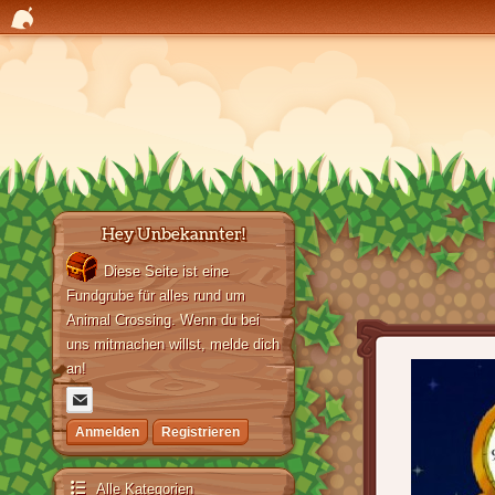
Hey Unbekannter!
Diese Seite ist eine
Fundgrube für alles rund um
Animal Crossing. Wenn du bei
uns mitmachen willst, melde dich
an!
Anmelden
Registrieren
Alle Kategorien