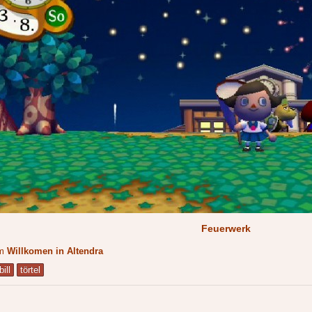
Feuerwerk
um
Willkomen in Altendra
bill
törtel