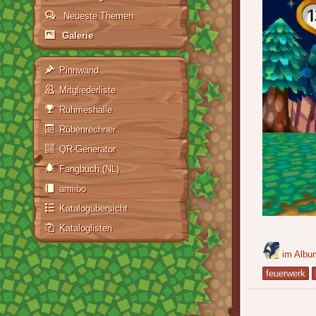
Neueste Themen
Galerie
Pinnwand
Mitgliederliste
Ruhmeshalle
Rübenrechner
QR-Generator
Fangbuch (NL)
amiibo
Katalogübersicht
Kataloglisten
im Alb
feuerwerk