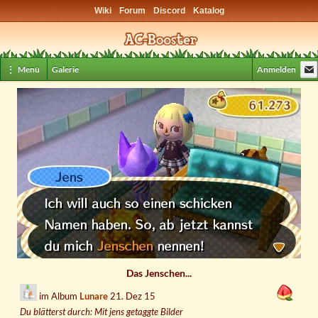
Wiki
Forum
Discord
Katalog
⋮ Menü
Galerie
Anmelden
Das Jenschen...
im Album
Lunare
21. Dez 15
Du blätterst durch: Mit jens getaggte Bilder