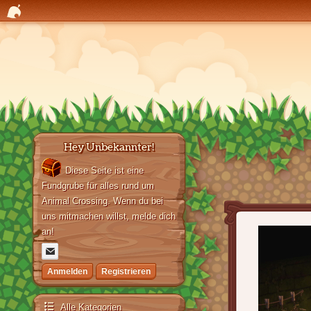
Hey Unbekannter!
Diese Seite ist eine
Fundgrube für alles rund um
Animal Crossing. Wenn du bei
uns mitmachen willst, melde dich
an!
Anmelden
Registrieren
Alle Kategorien