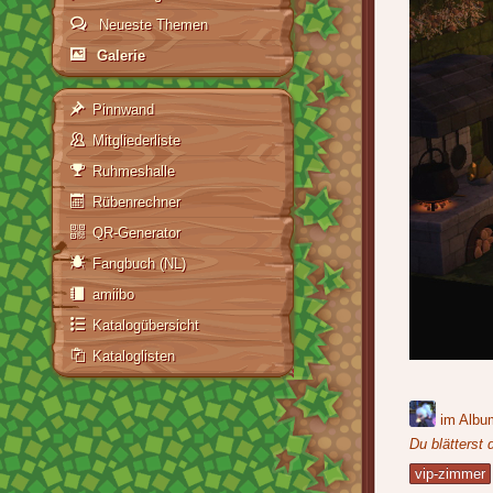
Neueste Themen
Galerie
Pinnwand
Mitgliederliste
Ruhmeshalle
Rübenrechner
QR-Generator
Fangbuch (NL)
amiibo
Katalogübersicht
Kataloglisten
im Alb
Du blätterst
vip-zimmer