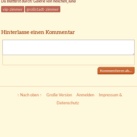
Du blätterst durch: Galerie von hexchen_luna
vip-zimmer
großstadt-zimmer
Hinterlasse einen Kommentar
Kommentieren als...
↑ Nach oben ↑
Große Version
Anmelden
Impressum &
Datenschutz