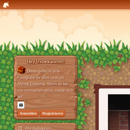
Hey Unbekannter!
Diese Seite ist eine
Fundgrube für alles rund um
Animal Crossing. Wenn du bei
uns mitmachen willst, melde dich
an!
Anmelden
Registrieren
Alle Kategorien