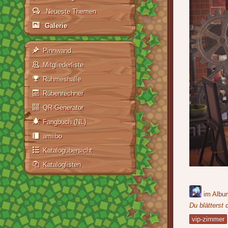
Neueste Themen
Galerie
Pinnwand
Mitgliederliste
Ruhmeshalle
Rübenrechner
QR-Generator
Fangbuch (NL)
amiibo
Katalogübersicht
Kataloglisten
im Alb
Du blätterst 
vip-zimmer