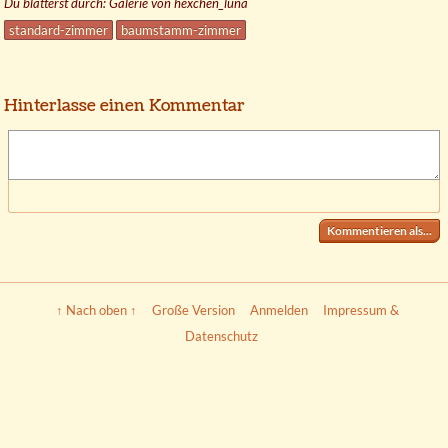
Du blätterst durch: Galerie von hexchen_luna
standard-zimmer
baumstamm-zimmer
Hinterlasse einen Kommentar
Kommentieren als...
↑ Nach oben ↑
Große Version
Anmelden
Impressum &
Datenschutz