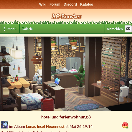
Wiki
Forum
Discord
Katalog
⋮ Menü
Galerie
Anmelden
hotel und ferienwohnung 8
im Album
Lunas Insel Hexennest
3. Mai 26 19:14