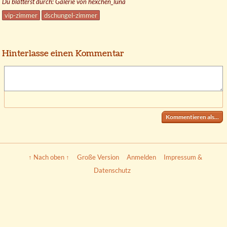
Du blätterst durch: Galerie von hexchen_luna
vip-zimmer
dschungel-zimmer
Hinterlasse einen Kommentar
Kommentieren als...
↑ Nach oben ↑
Große Version
Anmelden
Impressum &
Datenschutz