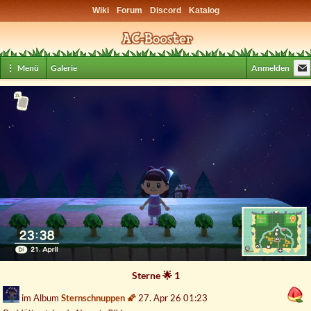
Wiki
Forum
Discord
Katalog
⋮ Menü
Galerie
Anmelden
Sterne
🌟
1
im Album
Sternschnuppen
🌠
27. Apr 26 01:23