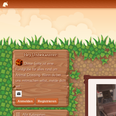
Hey Unbekannter!
Diese Seite ist eine
Fundgrube für alles rund um
Animal Crossing. Wenn du bei
uns mitmachen willst, melde dich
an!
Anmelden
Registrieren
Alle Kategorien