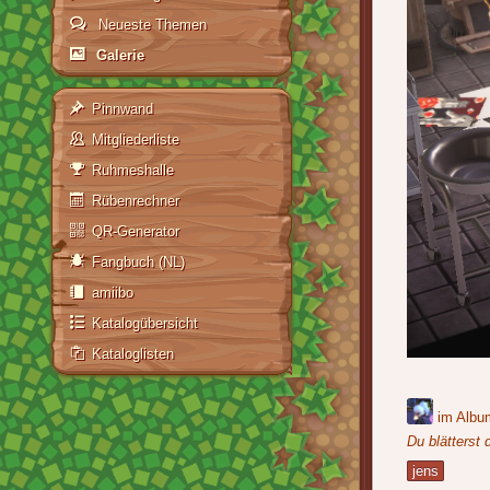
Neueste Themen
Galerie
Pinnwand
Mitgliederliste
Ruhmeshalle
Rübenrechner
QR-Generator
Fangbuch (NL)
amiibo
Katalogübersicht
Kataloglisten
im Alb
Du blätterst 
jens