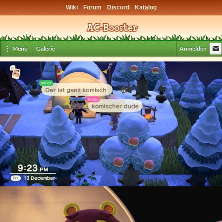
Wiki
Forum
Discord
Katalog
⋮ Menü
Galerie
Anmelden