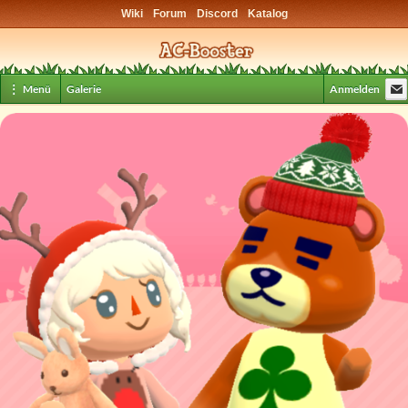
Wiki
Forum
Discord
Katalog
⋮ Menü
Galerie
Anmelden