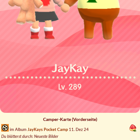
Camper-Karte (Vorderseite)
im Album
JayKays Pocket Camp
11. Dez 24
Du blätterst durch: Neueste Bilder