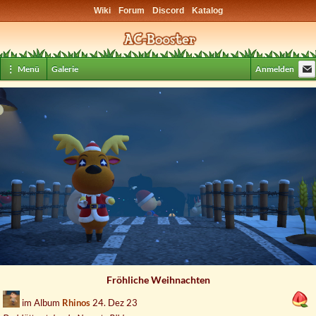
Wiki
Forum
Discord
Katalog
⋮ Menü
Galerie
Anmelden
Fröhliche Weihnachten
im Album
Rhinos
24. Dez 23