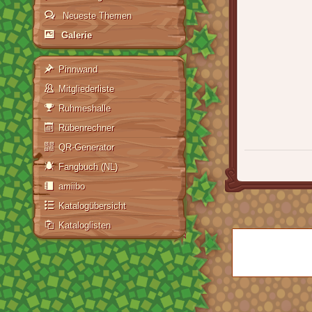
Neueste Themen
Galerie
Pinnwand
Mitgliederliste
Ruhmeshalle
Rübenrechner
QR-Generator
Fangbuch (NL)
amiibo
Katalogübersicht
Kataloglisten