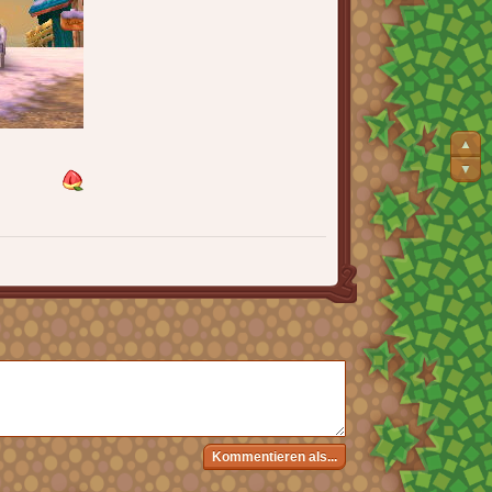
▲
▼
Kommentieren als...