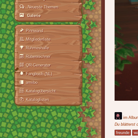
Neueste Themen
Galerie
Pinnwand
Mitgliederliste
Ruhmeshalle
Rübenrechner
QR-Generator
Fangbuch (NL)
amiibo
Katalogübersicht
Kataloglisten
im Alb
Du blätterst 
freunde
wa