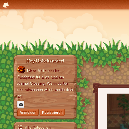
Hey Unbekannter!
Diese Seite ist eine
Fundgrube für alles rund um
Animal Crossing. Wenn du bei
uns mitmachen willst, melde dich
an!
Anmelden
Registrieren
Alle Kategorien