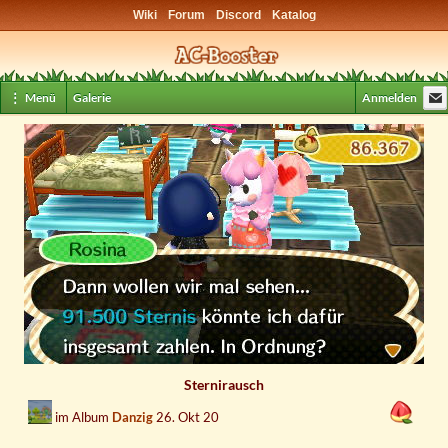
Wiki
Forum
Discord
Katalog
⋮ Menü
Galerie
Anmelden
Sternirausch
im Album
Danzig
26. Okt 20