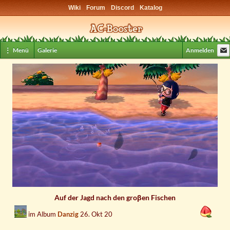
Wiki
Forum
Discord
Katalog
⋮ Menü
Galerie
Anmelden
Auf der Jagd nach den groβen Fischen
im Album
Danzig
26. Okt 20