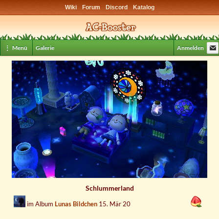
Wiki
Forum
Discord
Katalog
⋮ Menü
Galerie
Anmelden
Schlummerland
im Album
Lunas Bildchen
15. Mär 20