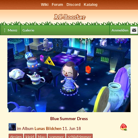
Wiki
Forum
Discord
Katalog
⋮ Menü
Galerie
Anmelden
Blue Summer Dress
im Album
Lunas Bildchen
11. Jun 18
design
kleid
blau
sommer
schlafzimmer